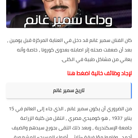
كان الفنان سمير غانم قد دخل في العناية المركزة قبل يومين ،
بعد أن ضعفت صحته إثر اصابته بعدوى كورونا ، خاصة وأنه
يعاني من مشاكل طبية في الكلى.
لإجاد وظائف خالية اضغط هنا
تاريخ سمير غانم
من الضروري أن يكون سمير غانم ، الذي جاء إلى العالم في 15
يناير 1937 ، هو كوميدي مصري ، انتقل من كلية الزراعة
جامعة الإسكندرية ، وبعد ذلك التقى بجورج سيدهم والضيف
أحمد ، وقاموا معًا فرقة «ثلاثي أضواء المسرح» المشهورة ،