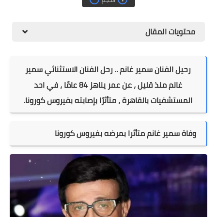
محتويات المقال
رحيل الفنان سمير غانم .. رحل الفنان الاستثنائي سمير
غانم منذ قليل ، عن عمر يناهز 84 عامًا ، في احد
المستشفيات بالقاهرة ، متأثرًا بإصابته بفيروس كورونا.
وفاة سمير غانم متأثرا بمرضه بفيروس كورونا