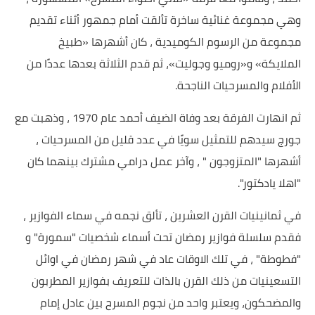
وهي مجموعة غنائية ساخرة تألقت أمام جمهور أثناء تقديم
مجموعة من الرسوم الكوميدية ، كان أشهرها «طبيخ
الملايكة» و«روميو وجوليت»، ثم قدم الثلاثة بعدها عددًا من
الأفلام والمسرحيات الناجحة.
ثم انهارت الفرقة بعد وفاة الضيف أحمد عام 1970 ، وذهبت مع
جورج سيدهم للتمثيل سويًا في عدد قليل من المسرحيات ،
أشهرها "المتزوجون " ، وآخر عمل درامي مشترك بينهما كان
"اهلا يادكتور".
في ثمانينيات القرن العشرين ، تألق نجمه في سماء الفوازير ،
فقدم سلسلة فوازير رمضان تحت أسماء شخصيات "سمورة" و
"فطوطة" ، في تلك الاوقات عاد في شهر رمضان في اوائل
التسعينيات من ذلك القرن بالذات للتعريف بفوازير المطربون
والمضحكون، ويعتبر واحد من نجوم المسرح بين عادل إمام