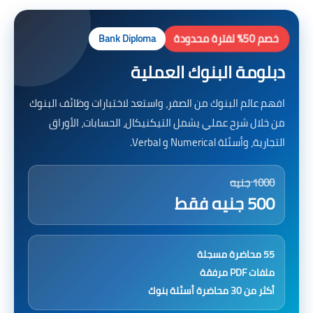
خصم 50% لفترة محدودة
Bank Diploma
دبلومة البنوك العملية
افهم عالم البنوك من الصفر، واستعد لاختبارات وظائف البنوك
من خلال شرح عملي يشمل التيكنيكال، الحسابات، الأوراق
التجارية، وأسئلة Numerical و Verbal.
1000 جنيه
500 جنيه فقط
55 محاضرة مسجلة
ملفات PDF مرفقة
أكثر من 30 محاضرة أسئلة بنوك