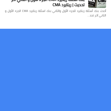
تحديث | ريتايرد CMA
أحدث بنك أسئلة ريتايرد للجزء الأول والثاني بنك اسئلة ريتايرد CMA الجزء الأول و
الثاني آخر تحد…