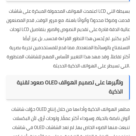
اعتمدت الهواتف المحمولة المبكرة على شاشات LCD بسيطة التي
قدمت وضوحًا محدودًا وألوانًا باهتة. مع مرور الوقت، قدم المصنعون
لوحات LCD عالية الدقة قادرة على تقديم النصوص والصور بتفاصيل
أكبر بكثير. لم يُحسن هذا التطور القراءة فحسب، بل عزز أيضًا
الاستمتاع بالوسائط المتعددة، مما قدم للمستخدمين تجربة بصرية
أكثر تفاعلاً. وقد مهد هذا التغيير الأساس المهم للشاشات المتطورة
التي تسيطر على الهواتف الذكية الحديثة.
صعود تقنية OLED وتأثيرها على تصميم الهواتف
الذكية
حوّلت شاشات OLED مظهر الهواتف الذكية وأداءها من خلال إنتاج
ألوان نابضة بالحياة، وسوداء أكثر عمقًا، ولوحات أرق. لأن البكسلات
في شاشات OLED تنبعث منها الضوء الخاص بها، لم تعد الشاشات