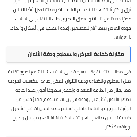
تعتمد على الإضاءة الخلفية الضخمة، مما سمح للأجهزة بأن تكون
أرق وأكثر أناقة. هذا التصميم الباعث للضوء ذاتيًا يعزز أيضًا التباين
والعمق البصري. جلب الانتقال إلى شاشات OLED عصرًا جديدًا من
جودة العرض بينما أتاح للمصنعين إعادة التفكير في أشكال وأنماط
الهواتف.
مقارنة كفاءة العرض والسطوع ودقة الألوان
مع نضوج تقنية OLED، تفوقت بسرعة على شاشات LCD في مجالات
مثل السطوع والكفاءة ودقة الألوان. يُمكن إضاءة البكسلات الفردية
مما يقلل من الطاقة المهدرة ويُحقق سطوعًا أقوى عند الحاجة.
تظهر الألوان أكثر غنى ودقة في بيئات متنوعة، مما يُحسن من
الرؤية الخارجية والنقاء الداخلي. تستمر هذه المميزات في تشكيل
كيفية تحسين صانعي الهواتف الذكية لشاشاتهم من أجل وضوح
وواقعية أكثر.