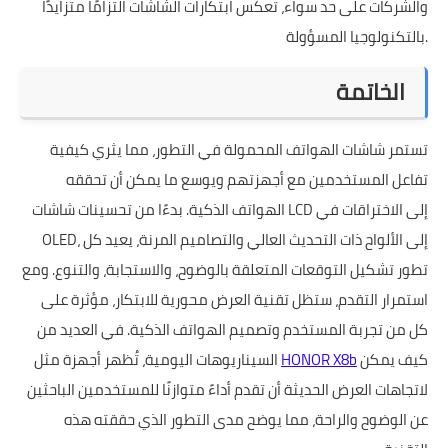
والشركات على حد سواء، تعكس ابتكارات الشاشات التزامًا متزايدًا
بالتكنولوجيا المسؤولة.
الخاتمة
تستمر شاشات الهواتف المحمولة في التطور، مما يثري كيفية
تفاعل المستخدمين مع أجهزتهم ويوسع ما يمكن أن تحققه
الهواتف الذكية. بدءًا من تحسينات شاشات LCD إلى الاختراقات في
OLED، إلى الألواح ذات التحديث العالي والتصاميم المرنة، يعيد كل
تطور تشكيل التوقعات المتعلقة بالوضوح، والاستجابة، والتنوع. ومع
استمرار التقدم، ستظل تقنية العرض محورية للابتكار، مؤثرة على
كل من تجربة المستخدم وتصميم الهواتف الذكية. في العديد من
كيف يمكن
HONOR X8b
السيناريوهات اليومية، تُظهر أجهزة مثل
لاتجاهات العرض الحديثة أن تقدم أداءً متوازنًا للمستخدمين الباحثين
عن الوضوح والراحة، مما يوضح مدى التطور الذي حققته هذه