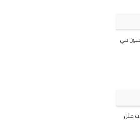
رغبون في
ات مثل