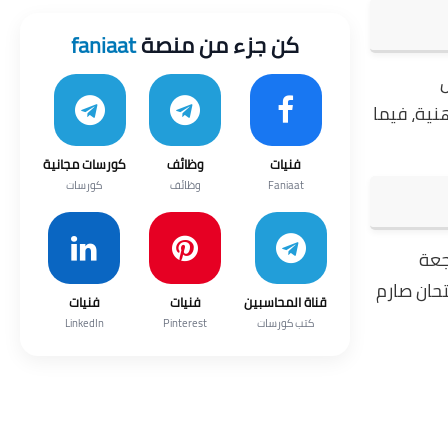
كن جزء من منصة
faniaat
نية، فيما
فنيات
وظائف
كورسات مجانية
Faniaat
وظائف
كورسات
جعة
تحان صارم
قناة المحاسبين
فنيات
فنيات
كتب كورسات
Pinterest
LinkedIn