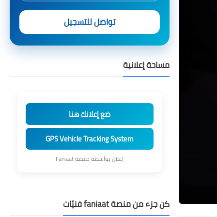
تواصل للتسجيل
مساحة إعلانية
ضع إعلانك هنا
GPS Vehicle Tracking System
إعلان بواسطة منصة Faniaat
كن جزء من منصة faniaat فنيّات