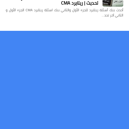
تحديث | ريتايرد CMA
أحدث بنك أسئلة ريتايرد للجزء الأول والثاني بنك اسئلة ريتايرد CMA الجزء الأول و
الثاني آخر تحد…