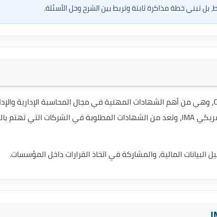
شهادة CMA هي اختصار لـ Certified Management Accountant، وهي من أهم الشهادات المهنية في مجال المحاسبة الإدارية والإ
المالية. تمنح هذه الشهادة من معهد المحاسبين الإداريين الأمريكي IMA، وتعد من الشهادات المطلوبة في الشركات التي تهت