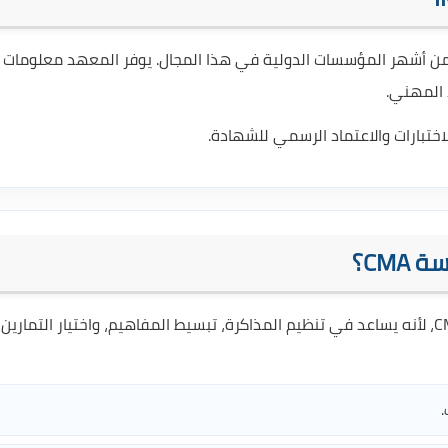
و الجهة المهنية التي تمنح شهادة CMA، وهو من أشهر المؤسسات الدولية في هذا المجال. يوفر المعهد معلوما
 المهني.
CM؟
أصبح الذكاء الاصطناعي أداة مفيدة جدًا للطلاب أثناء دراسة CMA، لأنه يساعد في تنظيم المذاكرة، تبسيط المفاهيم، واختيار التمارين