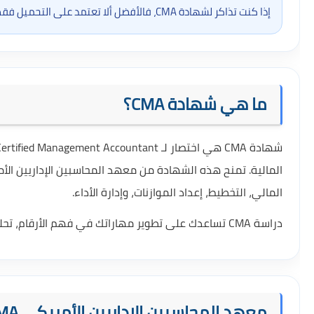
إذا كنت تذاكر لشهادة CMA، فالأفضل ألا تعتمد على التحميل فقط، بل تبني خطة مذاكرة ثابتة وتربط بين الشرح وحل الأسئلة.
ما هي شهادة CMA؟
المالي، التخطيط، إعداد الموازنات، وإدارة الأداء.
دراسة CMA تساعدك على تطوير مهاراتك في فهم الأرقام، تحليل البيانات المالية، والمشاركة في اتخاذ القرارات داخل المؤسسات.
معهد المحاسبين الإداريين الأمريكي IMA