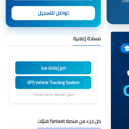
 لاجتياز شهادة المحاسب الإداري المعتمد، فهذا الدليل يوضح لك مميزات كتاب Gleim
تواصل للتسجيل
مساحة إعلانية
ضع إعلانك هنا
GPS Vehicle Tracking System
إعلان بواسطة منصة Faniaat
كن جزء من منصة faniaat فنيّات