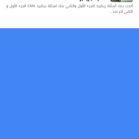
أحدث بنك أسئلة ريتايرد للجزء الأول والثاني بنك اسئلة ريتايرد CMA الجزء الأول و
الثاني آخر تحد…