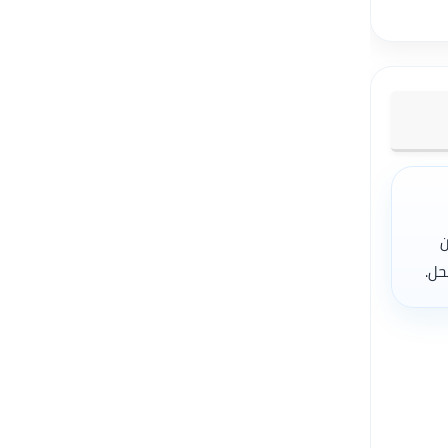
ن
حل.