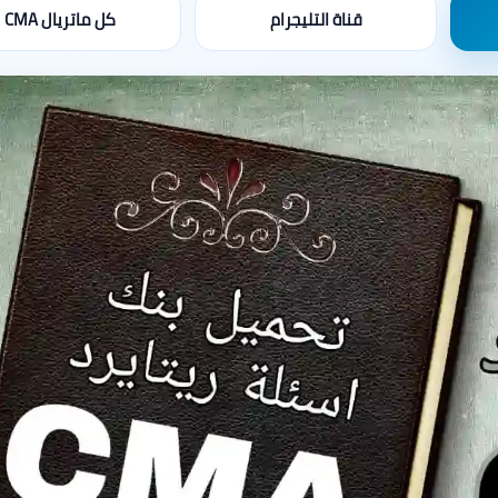
قناة التليجرام
كل ماتريال CMA