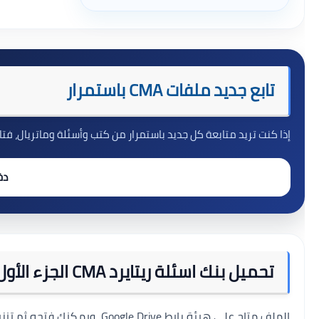
تابع جديد ملفات CMA باستمرار
إذا كنت تريد متابعة كل جديد باستمرار من كتب وأسئلة وماتريال، فتابع
دخ
تحميل بنك اسئلة ريتايرد CMA الجزء الأول و الثاني آخر تحديث
الملف متاح على هيئة رابط Drive