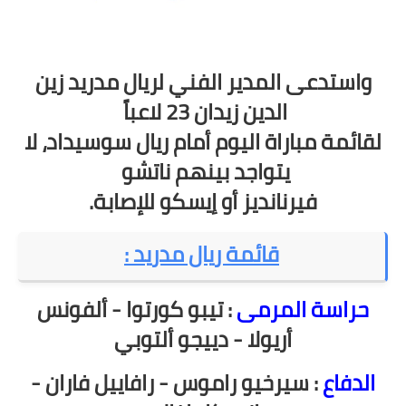
واستدعى المدير الفني لريال مدريد زين
الدين زيدان 23 لاعباً
لقائمة مباراة اليوم أمام ريال سوسيداد، لا
يتواجد بينهم ناتشو
فيرنانديز أو إيسكو للإصابة.
قائمة ريال مدريد :
حراسة المرمى
: تيبو كورتوا - ألفونس
أريولا - دييجو ألتوبي
الدفاع
: سيرخيو راموس - رافاييل فاران -