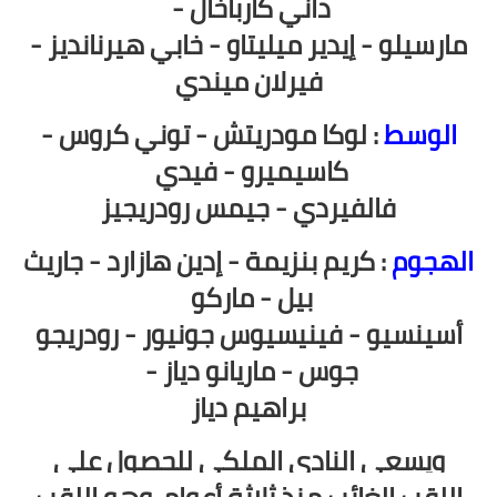
داني كارباخال -
مارسيلو - إيدير ميليتاو - خابي هيرنانديز -
فيرلان ميندي
الوسط
: لوكا مودريتش - توني كروس -
كاسيميرو - فيدي
فالفيردي - جيمس رودريجيز
الهجوم
: كريم بنزيمة - إدين هازارد - جاريث
بيل - ماركو
أسينسيو - فينيسيوس جونيور - رودريجو
جوس - ماريانو دياز -
براهيم دياز
ويسعى النادي الملكي للحصول على