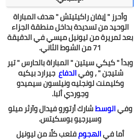
وأحرز " إيفان راكيتيتش " هدف المباراة
الوحيد من تسديدة بداخل منطقة الجزاء
بعد تمريرة من ليونيل ميسي في الدقيقة
71 من الشوط الثاني.
وبدأ " كيكي سيتين " المباراة بالحارس " تير
شتيجن " ، وفي
الدفاع
جيرارد بيكيه
وكليمنت لونجليه ونيلسون سيميدو
وجوردي ألبا.
وفي
الوسط
شارك أرتورو فيدال وآرثر ميلو
وسيرجيو بوسكيتس.
أما في
الهجوم
فلعب كلًا من ليونيل