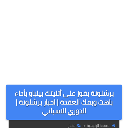
برشلونة يفوز على أتليتك بيلباو بأداء
باهت ويفك العقدة | اخبار برشلونة |
الدوري الاسباني
الصفحة الرئيسية
الأخبار