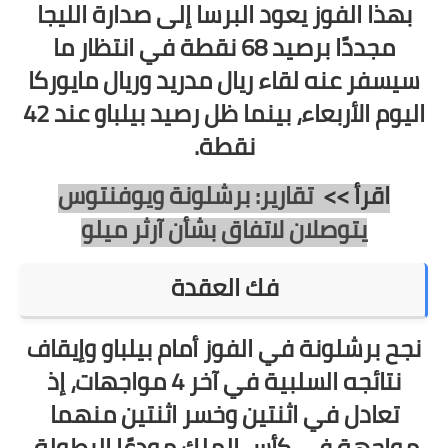
بهذا الفوز يعود البرسا إلى صدارة الليجا
مجددًا برصيد 68 نقطة في انتظار ما
سيسفر عنه لقاء ريال مدريد وريال مايوركا
اليوم الأربعاء، بينما ظل رصيد بيلباو عند 42
نقطة.
اقرأ >>
تقارير: برشلونة ويوفنتوس
يتوصلان لاتفاق بشأن آرثر ميلو
فك العقدة
نجح برشلونة في الفوز أمام بيلباو وإيقاف
نتائجه السلبية في آخر 4 مواجهات، إذ
تعادل في اثنتين وخسر اثنتين منهما
مواجهة في كأس الملك مودعًا البطولة.